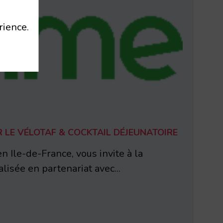
rience.
 LE VÉLOTAF & COCKTAIL DÉJEUNATOIRE
n Ile-de-France, vous invite à la
lisée en partenariat avec...