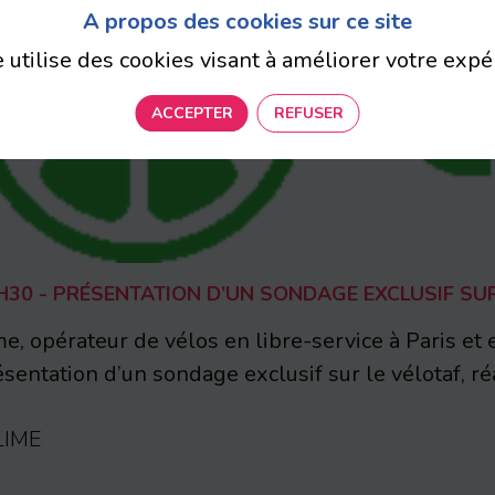
A propos des cookies sur ce site
e utilise des cookies visant à améliorer votre expé
ACCEPTER
REFUSER
H30 - PRÉSENTATION D’UN SONDAGE EXCLUSIF SUR
e, opérateur de vélos en libre-service à Paris et e
sentation d’un sondage exclusif sur le vélotaf, réa
LIME