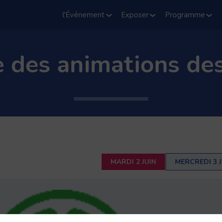
l'Événement
Exposer
Programme
des animations de
MARDI 2 JUIN
MERCREDI 3 J