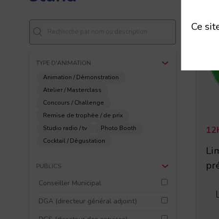
Ce sit
TYPE D'ANIMATION
Animation / Démonstration
Atelier / Masterclass
Concours / Challenge
Remise de trophée / de prix
12
Studio radio / tv
Photo Booth
Cocktail / Dégustation
Lim
pré
PUBLICS
Conseiller Municipal
DGA (directeur général adjoint)