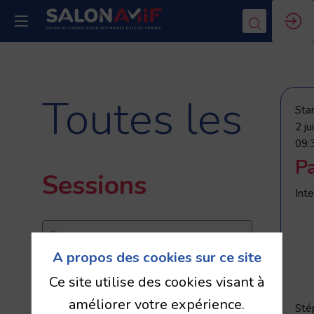
Toutes les
Sta
2 j
09:
P
Sessions
Inte
A propos des cookies sur ce site
Ce site utilise des cookies visant à
DATES
améliorer votre expérience.
2 juin
3 juin
Sté