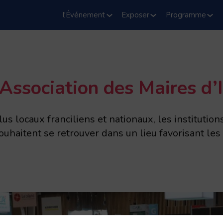
l'Événement
Exposer
Programme
’Association des Maires d
s locaux franciliens et nationaux, les institution
haitent se retrouver dans un lieu favorisant les 