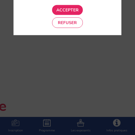
ACCEPTER
REFUSER
&
e
Inscription
Programme
Les exposants
Infos pratiques