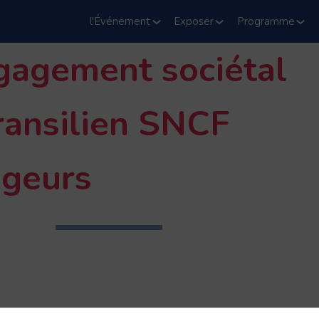
l'Événement
Exposer
Programme
gagement sociétal
ransilien SNCF
geurs