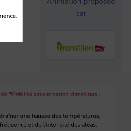
Animation proposée
nsilien
par
rience.
ude "Mobilité sous pression climatique :
traîner une hausse des températures,
fréquence et de l’intensité des aléas,