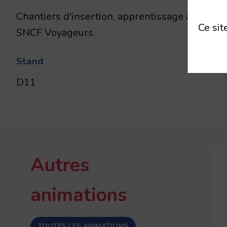
Chantiers d'insertion, apprentissage à la mo
Ce sit
SNCF Voyageurs.
Stand
D11
Autres
animations
TOUTES LES ANIMATIONS