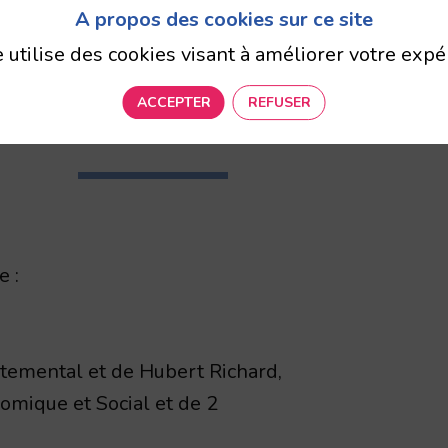
ce Travail (stand
A propos des cookies sur ce site
e utilise des cookies visant à améliorer votre expé
) - 16H00
ACCEPTER
REFUSER
e :
temental et de Hubert Richard,
mique et Social et de 2