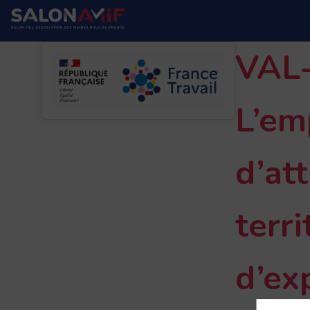
VAL
L’em
d’att
terri
d’ex