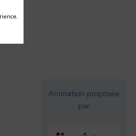
rience.
Animation proposée
par