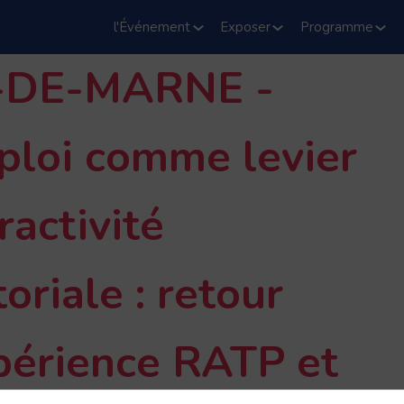
l'Événement
Exposer
Programme
-DE-MARNE -
ploi comme levier
ractivité
toriale : retour
périence RATP et