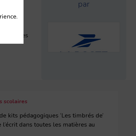
par
hy-sous-
rience.
 vos écoles
 scolaires
 de kits pédagogiques ‘Les timbrés de’
 l’écrit dans toutes les matières au