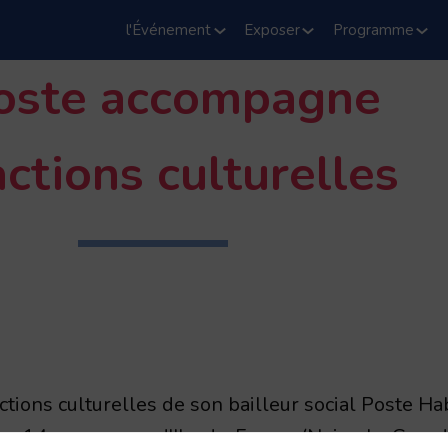
l'Événement
Exposer
Programme
oste accompagne
actions culturelles
tions culturelles de son bailleur social Poste Hab
 dans 14 communes d'Ile-de-France (Noisy-le-Grand