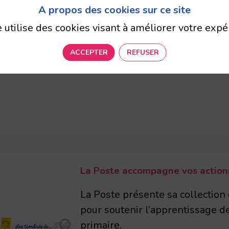
A propos des cookies sur ce site
el, Sevran, Champigny-sur-Marne, Argenteuil, Clic
e utilise des cookies visant à améliorer votre expé
ACCEPTER
REFUSER
 surprises toute l'année, une idée de visite pour
La Poste accompagne vos actions
La Poste présente sa collection
pour soutenir l’apprentissage de
primaire.