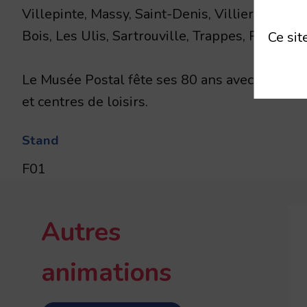
Villepinte, Massy, Saint-Denis, Villiers-le-B
Bois, Les Ulis, Sartrouville, Trappes, Paris).
Ce sit
Le Musée Postal fête ses 80 ans avec de belles
et centres de loisirs.
Stand
F01
Autres
animations