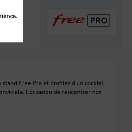
.
rience.
 stand Free Pro et profitez d’un cocktail
viviale. L’occasion de rencontrer nos