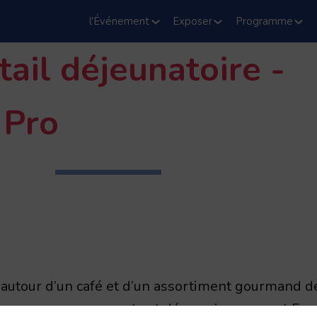
l'Événement
Exposer
Programme
tail déjeunatoire -
 Pro
 autour d’un café et d’un assortiment gourmand d
anger avec nos experts et découvrir comment Fre