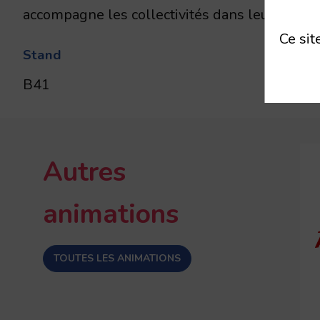
accompagne les collectivités dans leurs enje
Ce sit
Stand
B41
Autres
animations
TOUTES LES ANIMATIONS