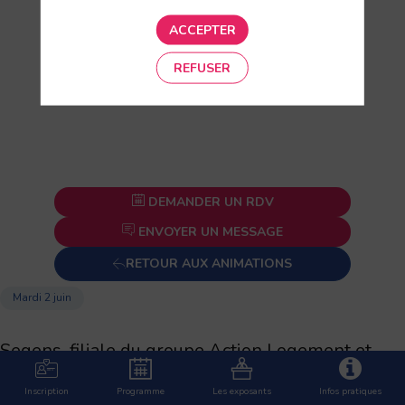
ACCEPTER
REFUSER
DEMANDER UN RDV
ENVOYER UN MESSAGE
RETOUR AUX ANIMATIONS
Mardi 2 juin
Seqens, filiale du groupe Action Logement et
acteur majeur du logement social en Île-de-
Inscription
Programme
Les exposants
Infos pratiques