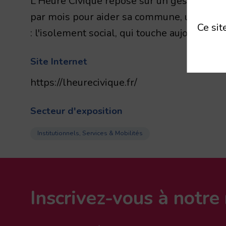
L'Heure Civique repose sur un geste simple
par mois pour aider sa commune, un voisin,
Ce sit
: l'isolement social, qui touche aujourd'hui
Site Internet
https://lheurecivique.fr/
Secteur d'exposition
Institutionnels, Services & Mobilités
Inscrivez-vous à notre