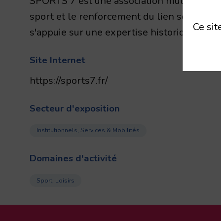
SPORTS 7 est une association multisports 
sport et le renforcement du lien social. All
Ce sit
s'appuie sur une expertise historique pour 
Site Internet
https://sports7.fr/
Secteur d'exposition
Institutionnels, Services & Mobilités
Domaines d'activité
Sport, Loisirs