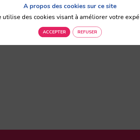
parisienne dynamique qui œuvre pour l'accès au
A propos des cookies sur ce site
iant animation de quartier et projets solidaires, el
e utilise des cookies visant à améliorer votre expé
dynamiser la vie locale.
ACCEPTER
REFUSER