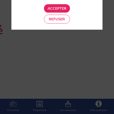
ACCEPTER
REFUSER
é
Inscription
Programme
Les exposants
Infos pratiques