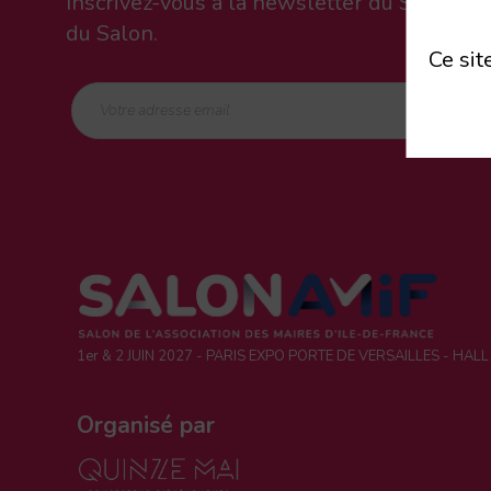
Inscrivez-vous à la newsletter du Salon d
du Salon.
Ce sit
1er & 2 JUIN 2027 - PARIS EXPO PORTE DE VERSAILLES - HALL
Organisé par