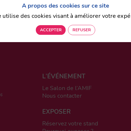
e l’AMIF pour ne rien manquer de l’actualité, des
A propos des cookies sur ce site
e utilise des cookies visant à améliorer votre expé
VALIDER
ACCEPTER
REFUSER
L’ÉVÉNEMENT
Le Salon de l’AMIF
Nous contacter
 6
EXPOSER
Réservez votre stand