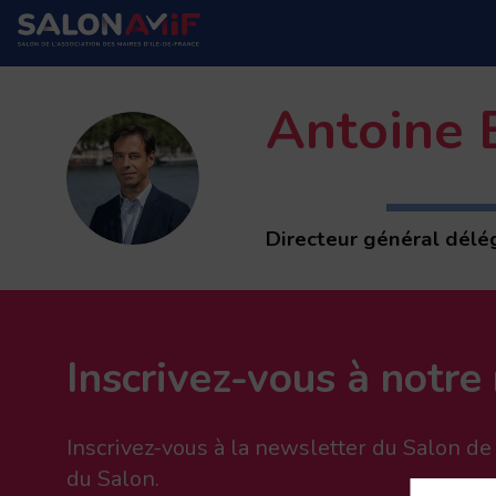
Antoine
AB
Directeur général délé
Inscrivez-vous à notre
Inscrivez-vous à la newsletter du Salon d
du Salon.