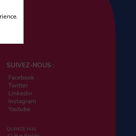
rience.
SUIVEZ-NOUS :
Facebook
Twitter
Linkedin
Instagram
Youtube
QUINZE MAI
42 Rue Barbès