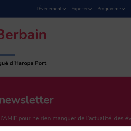
l'Événement
Exposer
Programme
Berbain
gué d’Haropa Port
 newsletter
e l’AMIF pour ne rien manquer de l’actualité, des