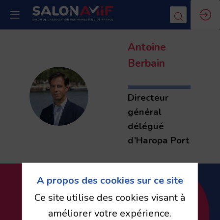
Antoine
Berbain
AB
Directeur
général
délégué
d’Haropa Port
A propos des cookies sur ce site
Inscrivez-vous à
Ce site utilise des cookies visant à
améliorer votre expérience.