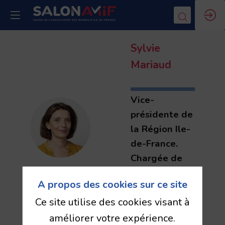
Sylvie
Mariaud
Vice-
présidente de
SM
la Région Ile-
de-France.
Chargée de
l'ESS et des
A propos des cookies sur ce site
Achats
Ce site utilise des cookies visant à
Responsables
améliorer votre expérience.