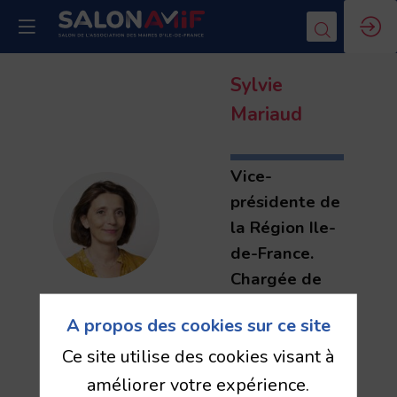
Sylvie
Mariaud
Vice-
présidente de
SM
la Région Ile-
de-France.
Chargée de
l'ESS et des
A propos des cookies sur ce site
Achats
Ce site utilise des cookies visant à
Responsables
améliorer votre expérience.