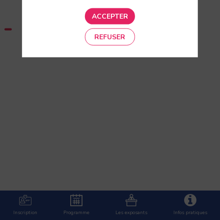
 -
ACCEPTER
REFUSER
Inscription
Programme
Les exposants
Infos pratiques