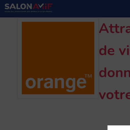
Attr
de vi
donn
votr