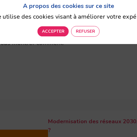
A propos des cookies sur ce site
e utilise des cookies visant à améliorer votre expé
ACCEPTER
REFUSER
de mobilité de votre territoire en décisions concr
 vous montrer comment.
Modernisation des réseaux 2030, 
?