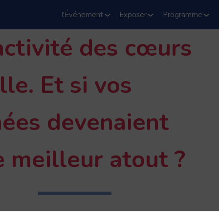
l'Événement
Exposer
Programme
activité des cœurs
lle. Et si vos
ées devenaient
e meilleur atout ?