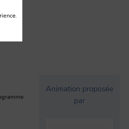
rience.
Animation proposée
programme
par