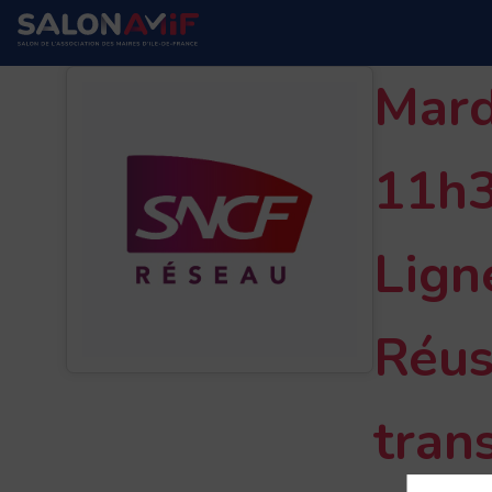
Mard
11h3
Lign
Réus
tran