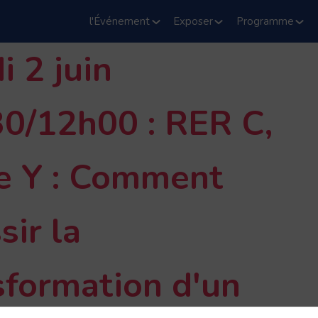
l'Événement
Exposer
Programme
i 2 juin
0/12h00 : RER C,
e Y : Comment
sir la
sformation d'un