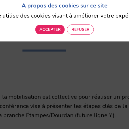
itale pour l’Île-
A propos des cookies sur ce site
e utilise des cookies visant à améliorer votre expé
rance ?
ACCEPTER
REFUSER
 la mobilisation est collective pour réaliser un 
onférence vise à présenter les étapes clés de la
a branche Étampes/Dourdan (future ligne Y).